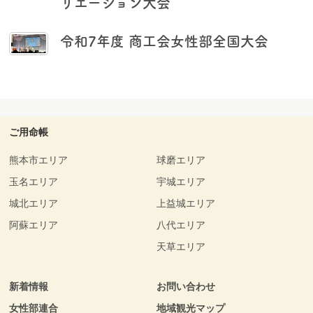
リエーション大会
令和7年度 商工会女性部全国大会
ご用命帳
熊本市エリア
球磨エリア
玉名エリア
宇城エリア
城北エリア
上益城エリア
阿蘇エリア
八代エリア
天草エリア
新着情報
お問い合わせ
女性部連合
地域観光マップ