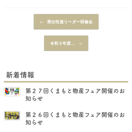
投稿ナビゲーション
←
県女性連リーダー研修会
令和３年度…
→
新着情報
第２７回くまもと物産フェア開催のお
知らせ
第２６回くまもと物産フェア開催のお
知らせ