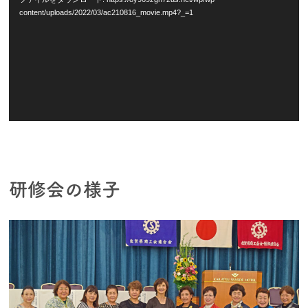
プ
content/uploads/2022/03/ac210816_movie.mp4?_=1
レ
ー
ヤ
ー
研修会の様子