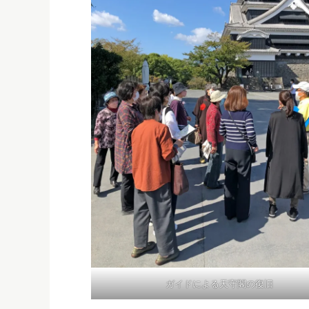
ガイドによる天守閣の復旧