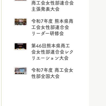
商工会女性部連合会
主張発表大会
令和7年度 熊本県商
工会女性部連合会
リーダー研修会
第46回熊本県商工
会女性部連合会レク
リエーション大会
令和7年度 商工会女
性部全国大会