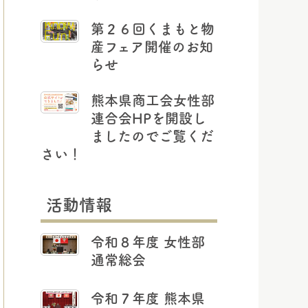
第２６回くまもと物
産フェア開催のお知
らせ
熊本県商工会女性部
連合会HPを開設し
ましたのでご覧くだ
さい！
活動情報
令和８年度 女性部
通常総会
令和７年度 熊本県