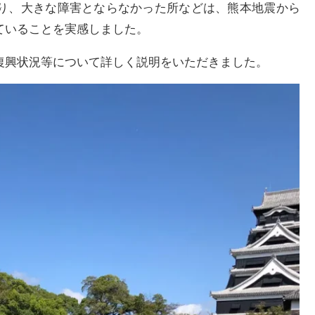
り、大きな障害とならなかった所などは、熊本地震から
ていることを実感しました。
復興状況等について詳しく説明をいただきました。