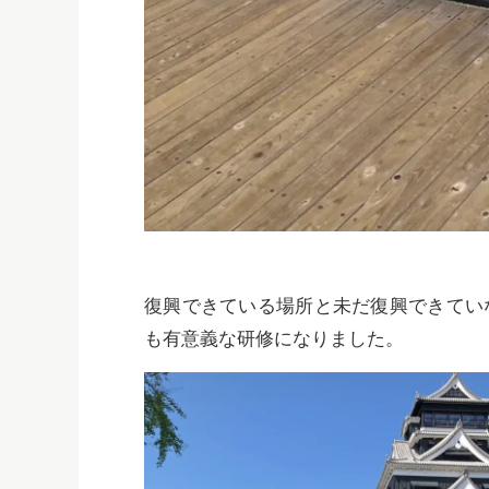
復興できている場所と未だ復興できてい
も有意義な研修になりました。