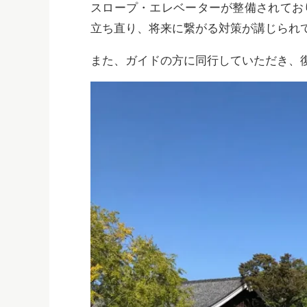
スロープ・エレベーターが整備されてお
立ち直り、将来に繋がる対策が講じられ
また、ガイドの方に同行していただき、