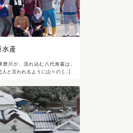
垣水産
球磨川が、流れ込む八代海森は、
恋人と言われるように山々の […]