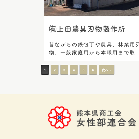
㈲上田農具刃物製作所
昔ながらの鉄包丁や農具、林業用
物、一般家庭用から本職用まで取
[…]
投稿ナビゲーション
1
2
3
4
5
6
次へ »