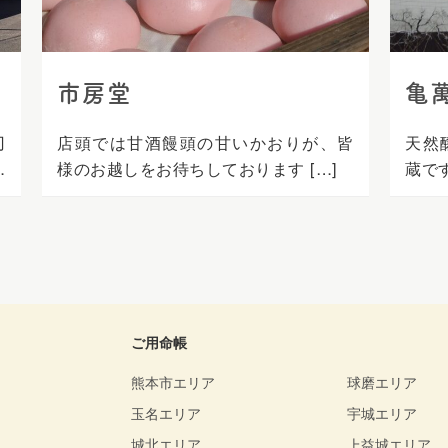
市房堂
亀
刃
店頭では甘酒饅頭の甘いかおりが、皆
天然
り
様のお越しをお待ちしております […]
蔵です
ご用命帳
熊本市エリア
球磨エリア
玉名エリア
宇城エリア
城北エリア
上益城エリア