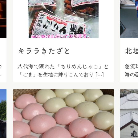
キララきたざと
北
の
八代海で獲れた「ちりめんじゃこ」と
急流
て
「ごま」を生地に練りこんでおり […]
海の