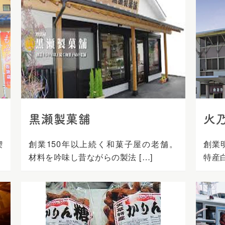
黒瀬製菓舗
火
喫
創業150年以上続く和菓子屋の老舗。
創業明
材料を吟味し昔ながらの製法 […]
特産白