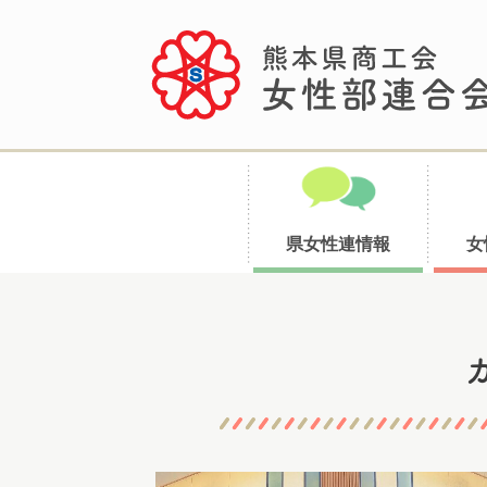
県女性連情報
女
コ
ン
テ
ン
ツ
へ