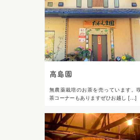
ス
キ
ッ
プ
高島園
無農薬栽培のお茶を売っています。
茶コーナーもありますぜひお越し […]