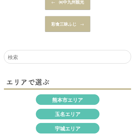
←
㈲中九州観光
彩食三昧ふじ
→
検
索
対
象:
エリアで選ぶ
熊本市エリア
玉名エリア
宇城エリア