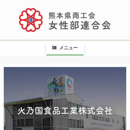
メニュー
コ
ン
テ
ン
ツ
へ
火乃国食品工業株式会社
ス
キ
ッ