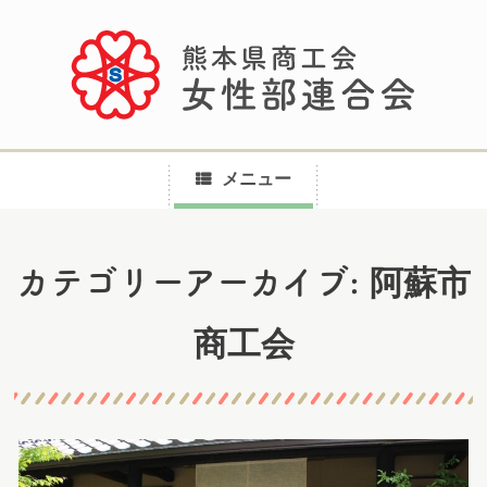
メニュー
コ
阿蘇市
カテゴリーアーカイブ:
ン
テ
商工会
ン
ツ
へ
ス
キ
ッ