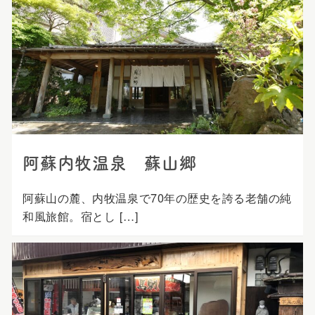
阿蘇内牧温泉 蘇山郷
阿蘇山の麓、内牧温泉で70年の歴史を誇る老舗の純
和風旅館。宿とし […]