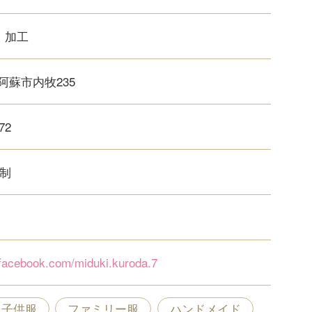
、加工
阿蘇市内牧235
72
約制
.facebook.com/miduki.kuroda.7
子供服
ファミリー服
ハンドメイド