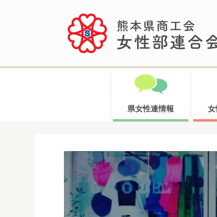
県女性連情報
女
コ
ン
テ
ン
ツ
へ