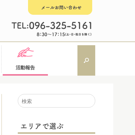
活動報告
検
索
対
象:
エリアで選ぶ