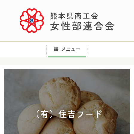
メニュー
コ
ン
テ
ン
ツ
へ
（有）住吉フード
ス
キ
ッ