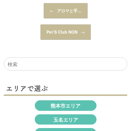
投稿ナビゲーション
←
アロマと手…
Pet’S Club NON
→
検
索
対
象:
エリアで選ぶ
熊本市エリア
玉名エリア