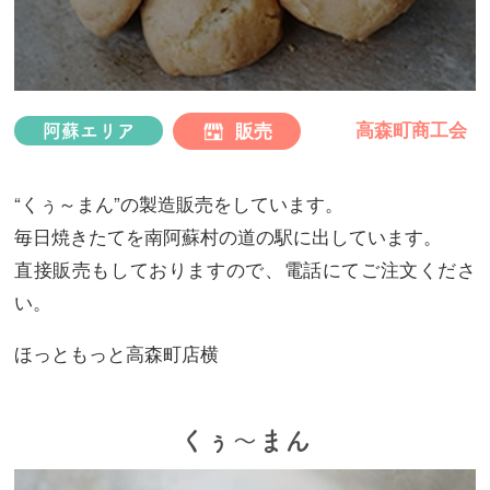
プ
高森町商工会
販売
阿蘇エリア
“くぅ～まん”の製造販売をしています。
毎日焼きたてを南阿蘇村の道の駅に出しています。
直接販売もしておりますので、電話にてご注文くださ
い。
ほっともっと高森町店横
くぅ～まん