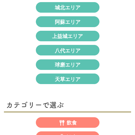
城北エリア
阿蘇エリア
上益城エリア
八代エリア
球磨エリア
天草エリア
カテゴリーで選ぶ
飲食