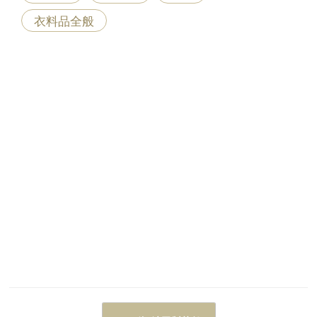
衣料品全般
投稿ナビゲーション