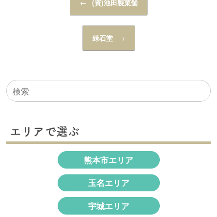
←
(資)池田製菓舗
緑石堂
→
検
索
対
象:
エリアで選ぶ
熊本市エリア
玉名エリア
宇城エリア