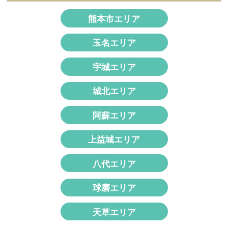
熊本市エリア
玉名エリア
宇城エリア
城北エリア
阿蘇エリア
上益城エリア
八代エリア
球磨エリア
天草エリア