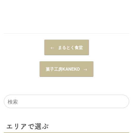
投稿ナビゲーション
←
まるとく食堂
菓子工房KANEKO
→
検
索
対
象:
エリアで選ぶ