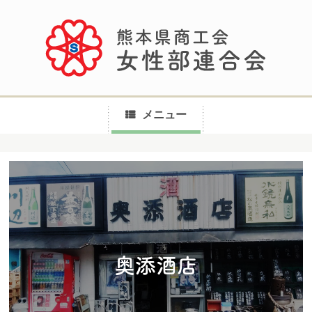
メニュー
コ
ン
テ
ン
ツ
へ
奥添酒店
ス
キ
ッ