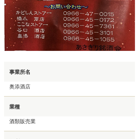
事業所名
奥添酒店
業種
酒類販売業