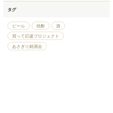
タグ
ビール
焼酎
酒
買って応援プロジェクト
あさぎり銘酒会