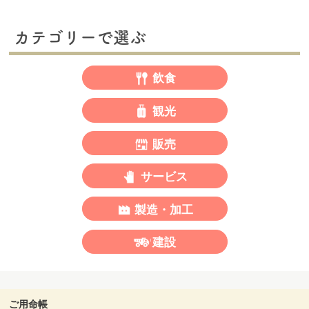
カテゴリーで選ぶ
飲食
観光
販売
サービス
製造・加工
建設
ご用命帳