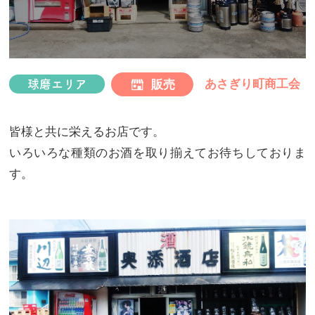
プ
あさぎり町商工会
販売
球磨エリア
皆様と共に栄えるお店です。
いろいろな種類のお酒を取り揃えてお待ちしておりま
す。