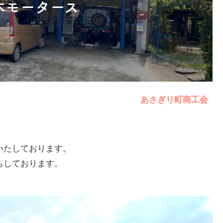
木モータース
あさぎり町商工会
いたしております。
ちしております。