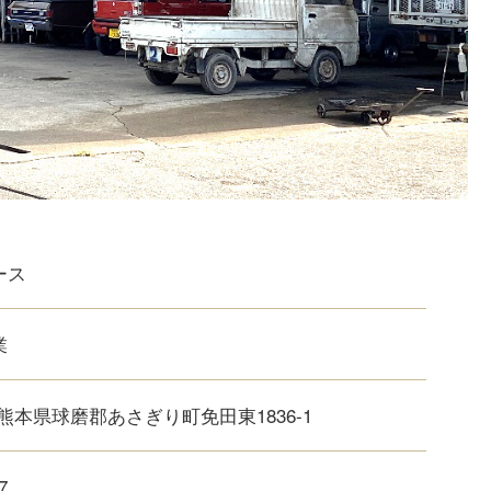
ース
業
熊本県球磨郡あさぎり町免田東1836-1
7