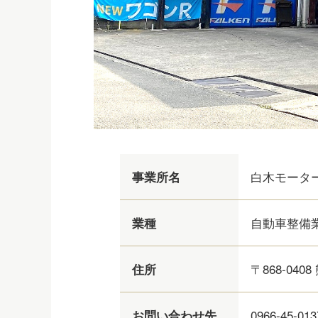
白木モータ
事業所名
自動車整備
業種
〒868-0408
住所
0966-45-013
お問い合わせ先