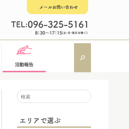
活動報告
検
索
対
象:
エリアで選ぶ