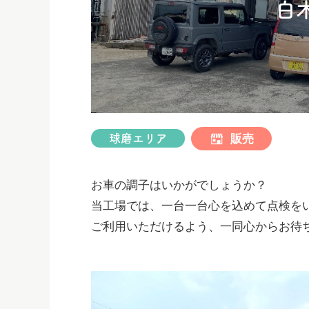
白
ス
キ
ッ
プ
販売
球磨エリア
お車の調子はいかがでしょうか？
当工場では、一台一台心を込めて点検を
ご利用いただけるよう、一同心からお待