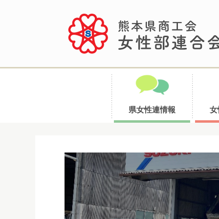
県女性連情報
女
コ
ン
テ
ン
ツ
へ