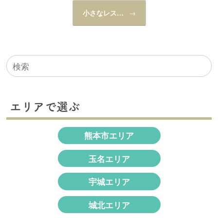
小さなレス…
→
検
索
対
象:
エリアで選ぶ
熊本市エリア
玉名エリア
宇城エリア
城北エリア