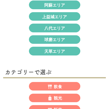
阿蘇エリア
上益城エリア
八代エリア
球磨エリア
天草エリア
カテゴリーで選ぶ
飲食
観光