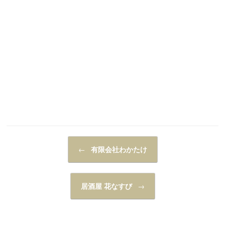
投稿ナビゲーション
←
有限会社わかたけ
居酒屋 花なすび
→