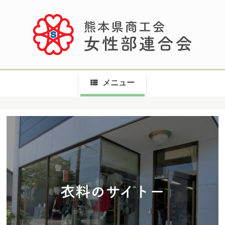
メニュー
コ
ン
テ
ン
ツ
へ
衣料のサイトー
ス
キ
ッ