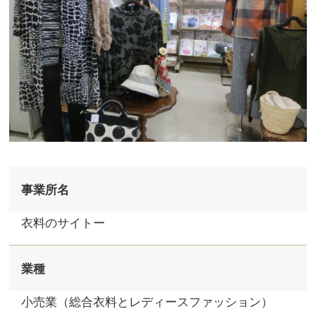
事業所名
衣料のサイトー
業種
小売業（総合衣料とレディースファッション）