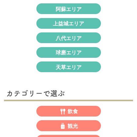
阿蘇エリア
上益城エリア
八代エリア
球磨エリア
天草エリア
カテゴリーで選ぶ
飲食
観光