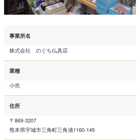
事業所名
株式会社 のぐち仏具店
業種
小売
住所
〒869-3207
熊本県宇城市三角町三角浦1160-145