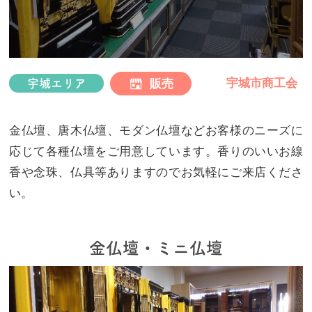
プ
宇城市商工会
販売
宇城エリア
金仏壇、唐木仏壇、モダン仏壇などお客様のニーズに
応じて各種仏壇をご用意しています。香りのいいお線
香や念珠、仏具等ありますのでお気軽にご来店くださ
い。
金仏壇・ミニ仏壇