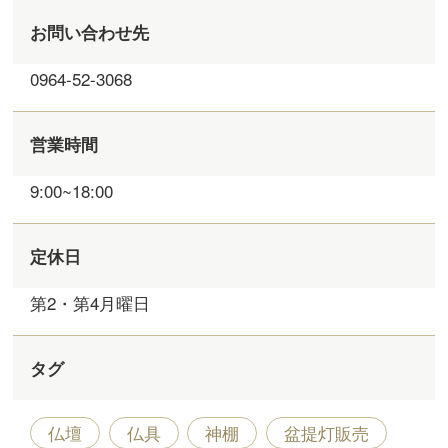
お問い合わせ先
0964-52-3068
営業時間
9:00~18:00
定休日
第2・第4月曜日
タグ
仏壇
仏具
神棚
盆提灯販売