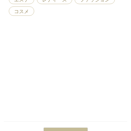
コスメ
投稿ナビゲーション