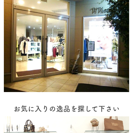
お気に入りの逸品を探して下さい