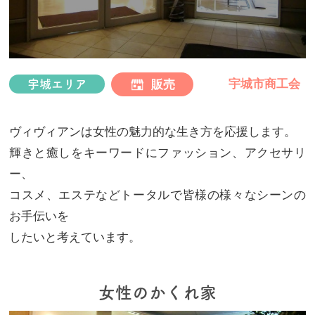
プ
宇城市商工会
販売
宇城エリア
ヴィヴィアンは女性の魅力的な生き方を応援します。
輝きと癒しをキーワードにファッション、アクセサリ
ー、
コスメ、エステなどトータルで皆様の様々なシーンの
お手伝いを
したいと考えています。
女性のかくれ家