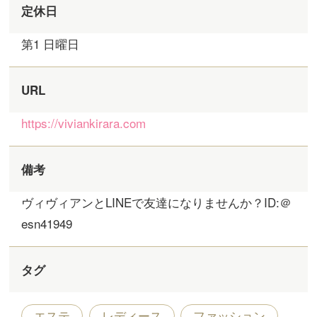
定休日
第1 日曜日
URL
https://viviankirara.com
備考
ヴィヴィアンとLINEで友達になりませんか？ID:＠
esn41949
タグ
エステ
レディース
ファッション