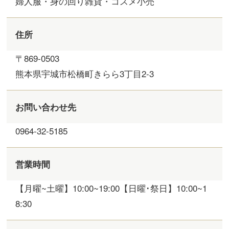
婦人服・身の回り雑貨・コスメ小売
住所
〒869-0503
熊本県宇城市松橋町きらら3丁目2-3
お問い合わせ先
0964-32-5185
営業時間
【月曜~土曜】10:00~19:00【日曜･祭日】10:00~1
8:30