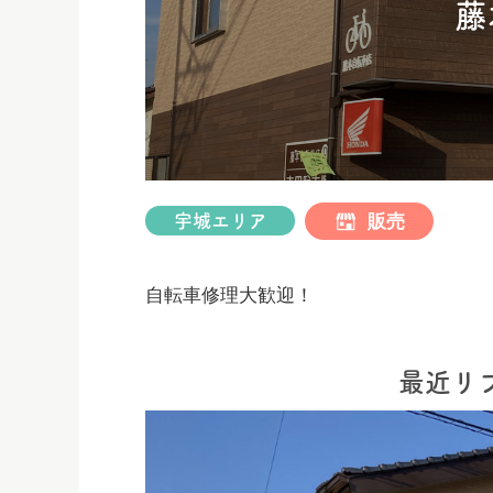
藤
ス
キ
ッ
プ
販売
宇城エリア
自転車修理大歓迎！
最近リ