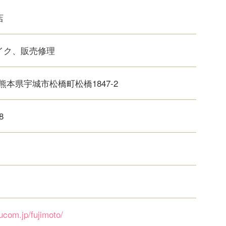
店
イク、販売修理
熊本県宇城市松橋町松橋1847-2
8
ucom.jp/fujimoto/