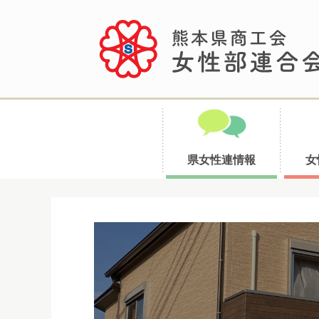
県女性連情報
女
コ
ン
テ
ン
ツ
へ