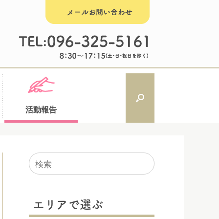
活動報告
検
索
対
象:
エリアで選ぶ