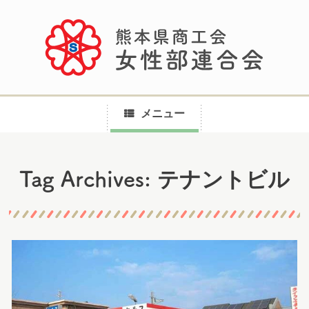
メニュー
コ
テナントビル
Tag Archives:
ン
テ
ン
ツ
へ
ス
キ
ッ