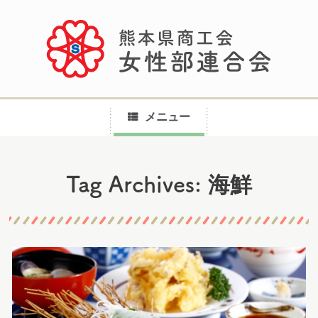
メニュー
コ
海鮮
Tag Archives:
ン
テ
ン
ツ
へ
ス
キ
ッ