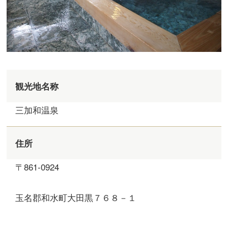
観光地名称
三加和温泉
住所
〒861-0924
玉名郡和水町大田黒７６８－１