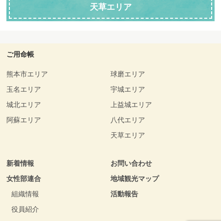
天草エリア
ご用命帳
熊本市エリア
球磨エリア
玉名エリア
宇城エリア
城北エリア
上益城エリア
阿蘇エリア
八代エリア
天草エリア
新着情報
お問い合わせ
女性部連合
地域観光マップ
組織情報
活動報告
役員紹介