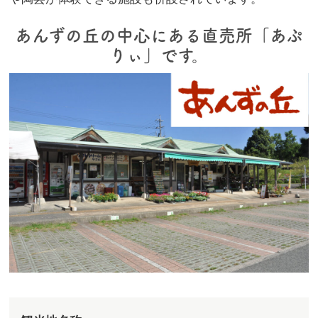
あんずの丘の中心にある直売所「あぷ
りぃ」です。